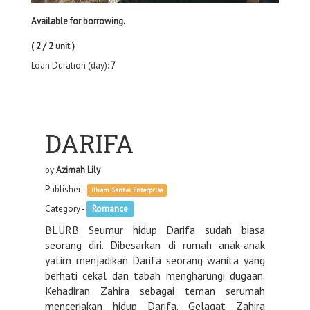
Available for borrowing.
( 2 / 2 unit )
Loan Duration (day):
7
DARIFA
by
Azimah Lily
Publisher -
Ilham Santai Enterprise
Category -
Romance
BLURB Seumur hidup Darifa sudah biasa
seorang diri. Dibesarkan di rumah anak-anak
yatim menjadikan Darifa seorang wanita yang
berhati cekal dan tabah mengharungi dugaan.
Kehadiran Zahira sebagai teman serumah
menceriakan hidup Darifa. Gelagat Zahira