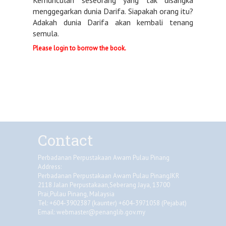
menggegarkan dunia Darifa. Siapakah orang itu?
Adakah dunia Darifa akan kembali tenang
semula.
Please login to borrow the book.
Contact
Perbadanan Perpustakaan Awam Pulau Pinang
Address:
Perbadanan Perpustakaan Awam Pulau PinangJKR
2118 Jalan Perpustakaan,Seberang Jaya, 13700
Prai,Pulau Pinang, Malaysia
Tel: +604-3902387 (kaunter) +604-3971058 (Pejabat)
Email:
webmaster@penanglib.gov.my