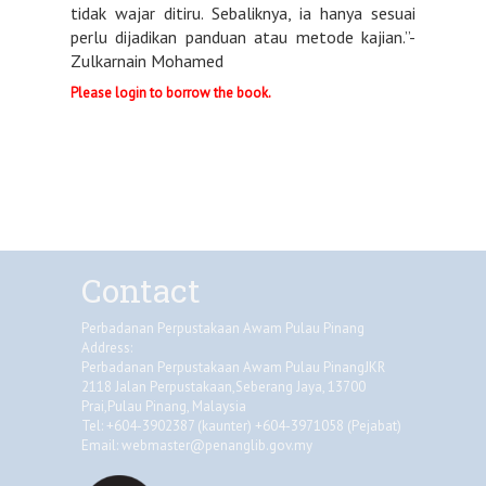
tidak wajar ditiru. Sebaliknya, ia hanya sesuai
perlu dijadikan panduan atau metode kajian.”-
Zulkarnain Mohamed
Please login to borrow the book.
Contact
Perbadanan Perpustakaan Awam Pulau Pinang
Address:
Perbadanan Perpustakaan Awam Pulau PinangJKR
2118 Jalan Perpustakaan,Seberang Jaya, 13700
Prai,Pulau Pinang, Malaysia
Tel: +604-3902387 (kaunter) +604-3971058 (Pejabat)
Email:
webmaster@penanglib.gov.my