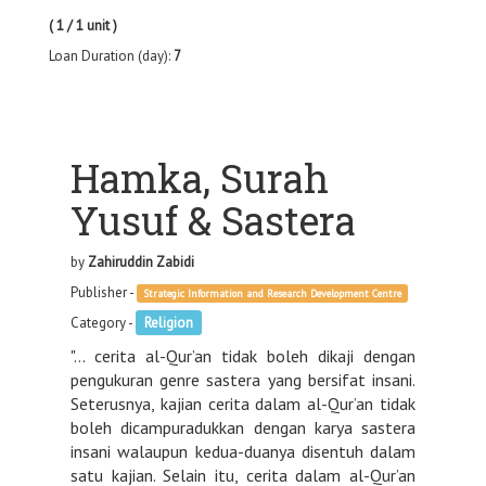
( 1 / 1 unit )
Loan Duration (day):
7
Hamka, Surah
Yusuf & Sastera
by
Zahiruddin Zabidi
Publisher -
Strategic Information and Research Development Centre
Category -
Religion
"... cerita al-Qur’an tidak boleh dikaji dengan
pengukuran genre sastera yang bersifat insani.
Seterusnya, kajian cerita dalam al-Qur’an tidak
boleh dicampuradukkan dengan karya sastera
insani walaupun kedua-duanya disentuh dalam
satu kajian. Selain itu, cerita dalam al-Qur’an